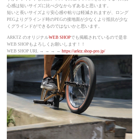
心感は短いサイズに比べ少なからずあると思います。
短いと長いサイズより安心感や粘りは軽減されますが、ロング
PEGよりグラインド時のPEGの接地面が少なくより抵抗が少な
くグラインドができるのではないかと思います。
ARKTZ のオリジナル
WEB SHOP
でも掲載されているので是非
WEB SHOPもよろしくお願いします！！
WEB SHOP URL → → → →
https://arktz.shop-pro.jp/