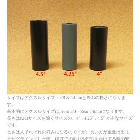
サイズはアクスルサイズ・3/8 & 14mmとPEGの長さになりま
す。
基本的にアクスルサイズはFront 3/8・Rear 14mmになります。
長さはKidsサイズを除くサイズの、4″ . 4.25″ . 4.5″ が主なサイズ
です。
長さは人それぞれの好みになるのですが、長い方が重量は出ま
すがグラインドした際、OUTでの粘りやPEGをかけてる時の安