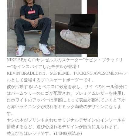
NIKE SBからロサンゼルスのスケーター”ケビン・ブラッドリ
ー”をインスパイアしたモデルが登場！
KEVIN BRADLEYは、SUPREME、FUCKING AWESOMEのモデ
ルとして登場するプロスケートボーダーです。
彼が活動するLAとベニスに敬意を表し、サイドのヒール部分に
はパームツリーのロゴが配置され、プレミアムレザーを使用し
たホワイトのアッパーは摩擦によって表面が擦れていくと下か
ら赤いライニングが現れるギミック満載のデザインになりま
す。
ヤシの木がプリントされたオリジナルデザインのインソールを
搭載するなど、遊び心溢れるデザインが随所に見られます。
替えひもはレッドです。¥14040(税込み)