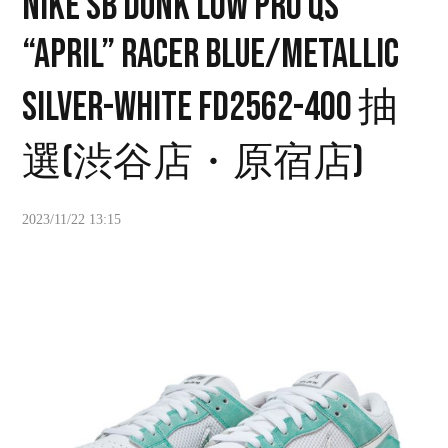
NIKE SB DUNK LOW PRO QS
“APRIL” RACER BLUE/METALLIC
SILVER-WHITE FD2562-400 抽
選(渋谷店・原宿店)
2023/11/22 13:15