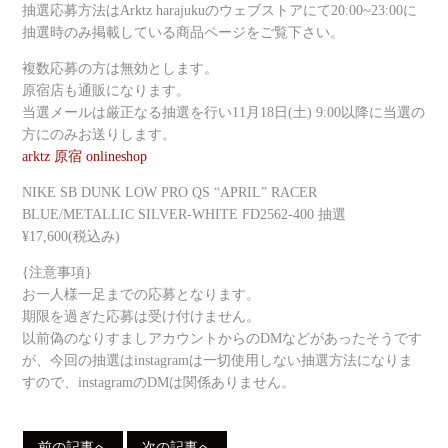
抽選応募方法はArktz harajukuのウェブストアにて20:00~23:00に
抽選時のみ掲載している商品ページをご覧下さい。
複数応募の方は無効とします。
原宿店も通販になります。
当選メールは厳正なる抽選を行い11月18日(土) 9:00以降に当選の
方にのみお送りします。
arktz 原宿 onlineshop
NIKE SB DUNK LOW PRO QS “APRIL” RACER
BLUE/METALLIC SILVER-WHITE FD2562-400 抽選
¥17,600(税込み)
{注意事項}
お一人様一足までの応募となります。
期限を過ぎた応募は受け付けません。
以前偽のなりすましアカウントからのDMなどがあったそうです
が、今回の抽選はinstagramは一切使用しない抽選方法になりま
すので、instagramのDMは関係ありません。
前の記事へ
次の記事へ