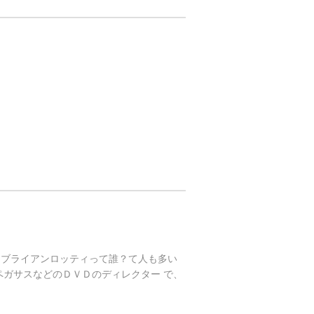
キです。 ブライアンロッティって誰？て人も多い
ペガサスなどのＤＶＤのディレクター で、