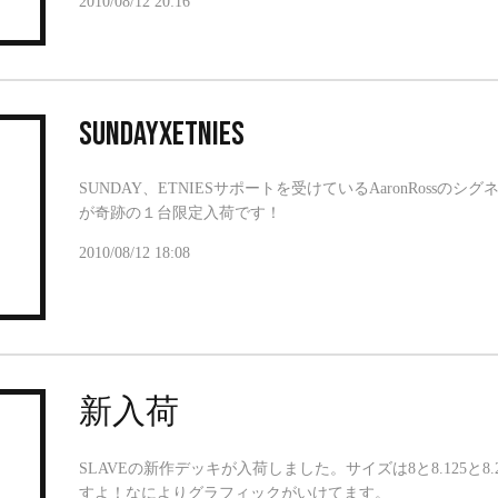
2010/08/12 20:16
SUNDAYxETNIES
SUNDAY、ETNIESサポートを受けているAaronRoss
が奇跡の１台限定入荷です！
2010/08/12 18:08
新入荷
SLAVEの新作デッキが入荷しました。サイズは8と8.125と
すよ！なによりグラフィックがいけてます。