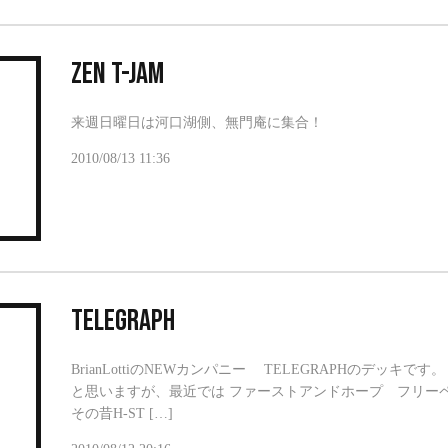
ZEN T-JAM
来週日曜日は河口湖側、無門庵に集合！
2010/08/13 11:36
TELEGRAPH
BrianLottiのNEWカンパニー TELEGRAPHのデッ
と思いますが、最近では ファーストアンドホープ フリー
その昔H-ST […]