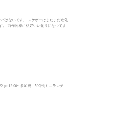
ハンパはないです。 スケボーはまだまだ進化
作です。 前作同様に格好いい創りになつてま
2010.08.22.pm12:00~ 参加費：500円(ミニランチ