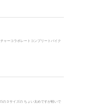
のシグネチャーコラボレートコンプリートバイク
8.25の３サイズの ちょい太めですが軽いで