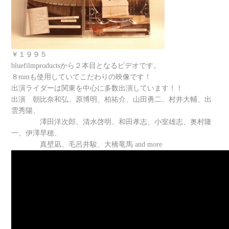
￥１９９５
bluefilmproductsから２本目となるビデオです。
８mmも使用していてこだわりの映像です！
出演ライダーは関東を中心に多数出演しています！！
出演 朝比奈和弘、原博明、柏祐介、山田勇二、村井大輔、出
雲秀陽、
澤田洋次郎、清水啓明、和田孝志、小室雄志、奥村隆
一、伊澤早穂、
真壁凪、毛呂井駿、大橋竜馬 and more