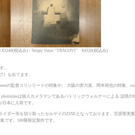
otozine ¥3240(税込み) / Sergej Vutuc “TRAGOVI” ¥4320(税込み)
です。
・キーフ）も出てます。
 Questの監督コリンリードの特集や、 大阪の実力派、岡本裕也の特集、color c
ica’ photozineは旅人カメラマンであるパトリックウォルナーによる
冊が日本に入荷です。
Evisenのチームライダー等を切り取ったセルゲイのZINEとなっております。宮原
集です。180冊限定製作です。