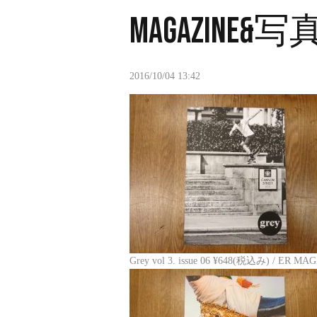
MAGAZINE&
2016/10/04 13:42
Grey vol 3. issue 06 ¥648(税込み) / ER 