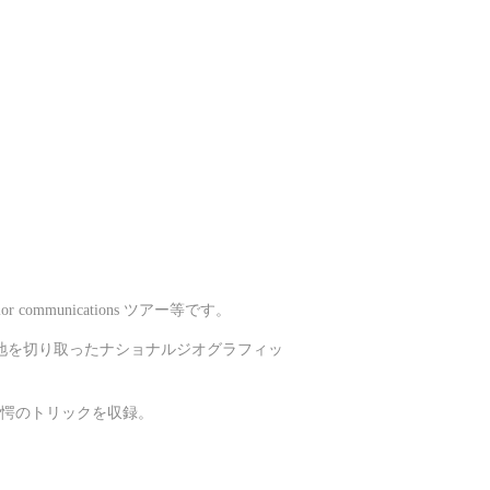
ommunications ツアー等です。
 辺境の地を切り取ったナショナルジオグラフィッ
聖美驚愕のトリックを収録。