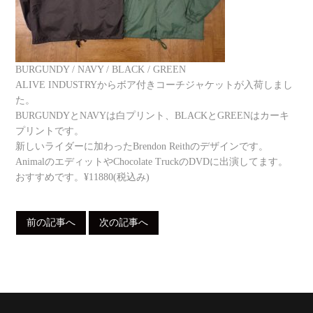
BURGUNDY / NAVY / BLACK / GREEN
ALIVE INDUSTRYからボア付きコーチジャケットが入荷しまし
た。
BURGUNDYとNAVYは白プリント、BLACKとGREENはカーキ
プリントです。
新しいライダーに加わったBrendon Reithのデザインです。
AnimalのエディットやChocolate TruckのDVDに出演してます。
おすすめです。¥11880(税込み)
前の記事へ
次の記事へ